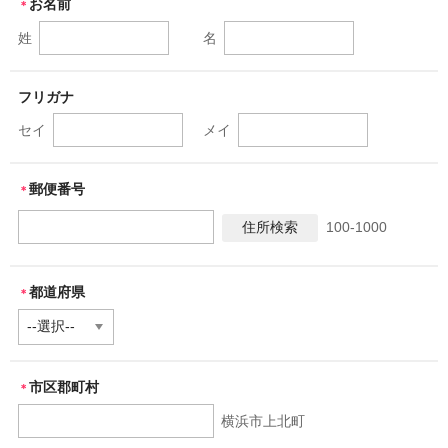
お名前
商品一覧
＊
姓
名
フリガナ
セイ
メイ
郵便番号
＊
100-1000
都道府県
＊
市区郡町村
＊
横浜市上北町